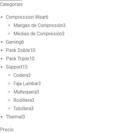
Categorías
Compression Wear
6
Mangas de Compresión
3
Medias de Compresión
3
Gaming
6
Pack Doble
10
Pack Triple
10
Support
15
Codera
3
Faja Lumbar
3
Muñequera
3
Rodillera
3
Tobillera
3
Thermal
3
Precio