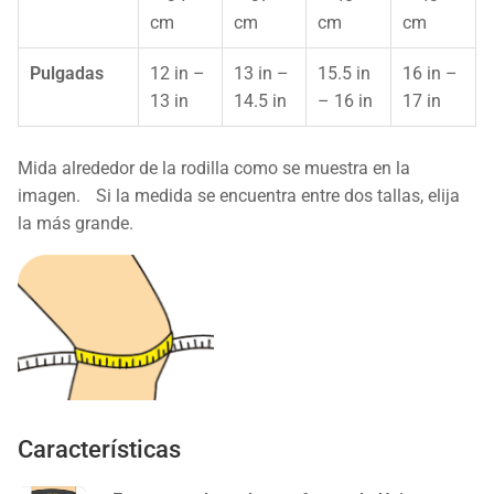
cm
cm
cm
cm
Pulgadas
12 in –
13 in –
15.5 in
16 in –
13 in
14.5 in
– 16 in
17 in
Mida alrededor de la rodilla como se muestra en la
imagen. Si la medida se encuentra entre dos tallas, elija
la más grande.
Características