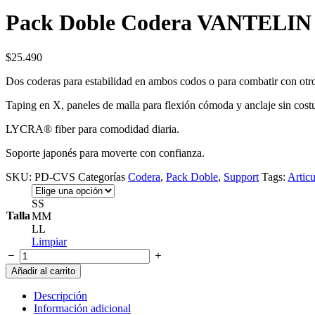
Pack Doble Codera VANTELIN
$
25.490
Dos coderas para estabilidad en ambos codos o para combatir con otr
Taping en X, p
aneles de malla para flexión cómoda y anclaje sin costu
LYCRA® fiber para comodidad diaria.
Soporte japonés para moverte con confianza.
SKU:
PD-CVS
Categorías
Codera
,
Pack Doble
,
Support
Tags:
Articu
S
S
Talla
M
M
L
L
Limpiar
Pack
Doble
Añadir al carrito
Codera
VANTELIN
Descripción
cantidad
Información adicional