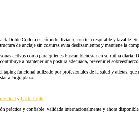
 Pack Doble Codera es cómodo, liviano, con tela respirable y lavable. S
ructura de anclaje sin costuras evita deslizamientos y mantiene la comp
rsonas activas como para quienes buscan bienestar en su rutina diaria. D
ontribuye a mantener una postura adecuada, prevenir el sobreesfuerzo y
l taping funcional utilizado por profesionales de la salud y atletas, que
tar a largo plazo.
dividual
y
Pack Triple
.
n práctica y confiable, validada internacionalmente y ahora disponibl