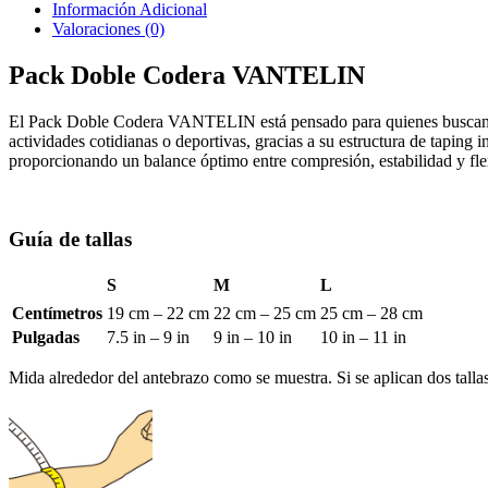
Información Adicional
Valoraciones (0)
Pack Doble Codera VANTELIN
El Pack Doble Codera VANTELIN está pensado para quienes buscan prot
actividades cotidianas o deportivas, gracias a su estructura de taping 
proporcionando un balance óptimo entre compresión, estabilidad y fle
Guía de tallas
S
M
L
Centímetros
19 cm – 22 cm
22 cm – 25 cm
25 cm – 28 cm
Pulgadas
7.5 in – 9 in
9 in – 10 in
10 in – 11 in
Mida alrededor del antebrazo como se muestra. Si se aplican dos tallas,