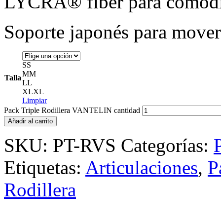
LYCRA® fiber para comodi
Soporte japonés para mover
S
S
M
M
Talla
L
L
XL
XL
Limpiar
Pack Triple Rodillera VANTELIN cantidad
Añadir al carrito
SKU:
PT-RVS
Categorías:
Etiquetas:
Articulaciones
,
P
Rodillera