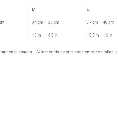
M
L
 cm
34 cm – 37 cm
37 cm – 40 cm
13 in – 14.5 in
15.5 in – 16 in
tra en la imagen. Si la medida se encuentra entre dos tallas, el