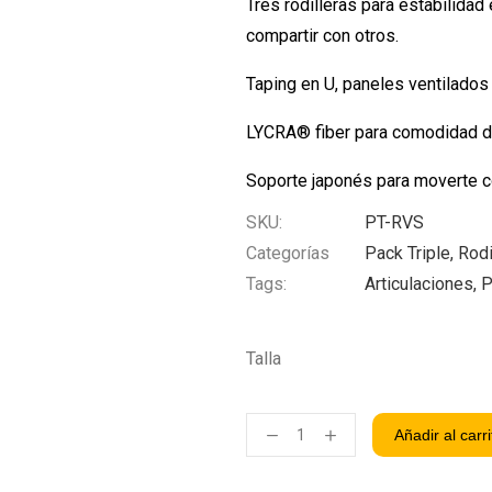
Tres rodilleras para estabilida
compartir con otros.
Taping en U, paneles ventilados
LYCRA® fiber para comodidad di
Soporte japonés para moverte c
SKU:
PT-RVS
Categorías
Pack Triple
,
Rodi
Tags:
Articulaciones
,
P
Talla
Añadir al carri