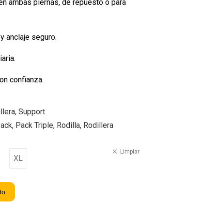
d en ambas piernas, de repuesto o para
 y anclaje seguro.
aria.
on confianza.
llera
,
Support
ack
,
Pack Triple
,
Rodilla
,
Rodillera
Limpiar
XL
to