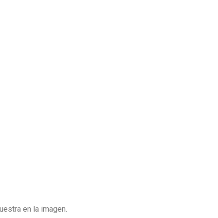
Instrucciones de Uso
Advertencia
Instrucciones de Cuidado
Precauciones para
Almacenamiento y Manipulación
Información
uestra en la imagen.