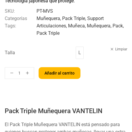
Tecnología japonesa que protege.
SKU:
PT-MVS
Categorías
Muñequera
,
Pack Triple
,
Support
Tags:
Articulaciones
,
Muñeca
,
Muñequera
,
Pack
,
Pack Triple
Limpiar
Talla
L
Añadir al carrito
Pack Triple Muñequera VANTELIN
El Pack Triple Muñequera VANTELIN está pensado para
quienes buscan proteger ambas muñecas, llevar una extra