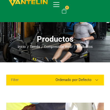
0
Productos
Inicio
Tienda
Compression Wear
Productos
/
/
/
Ordenado por Defecto
Filter