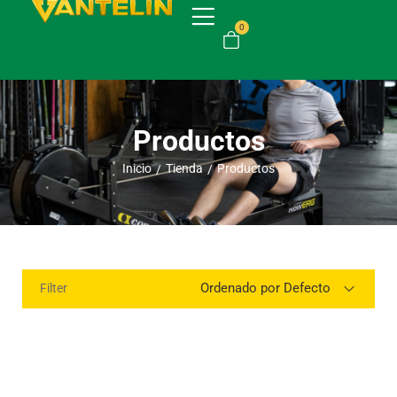
0
Productos
Inicio
Tienda
Productos
/
/
Ordenado por Defecto
Filter