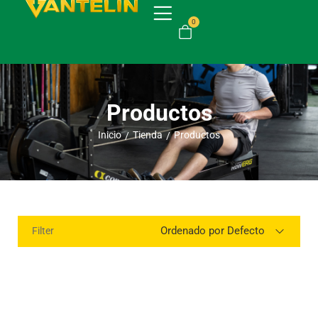
0
Productos
Inicio
Tienda
Productos
/
/
Ordenado por Defecto
Filter