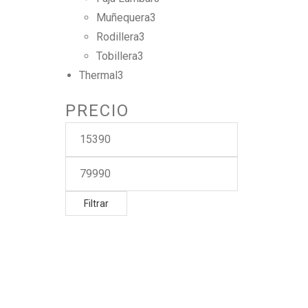
Muñequera
3
Rodillera
3
Tobillera
3
Thermal
3
PRECIO
Filtrar