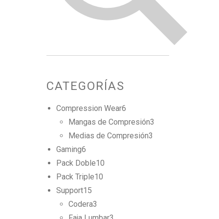
CATEGORÍAS
Compression Wear
6
Mangas de Compresión
3
Medias de Compresión
3
Gaming
6
Pack Doble
10
Pack Triple
10
Support
15
Codera
3
Faja Lumbar
3