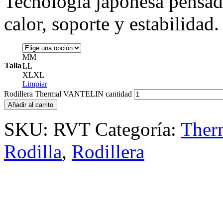
Tecnología japonesa pensada
calor, soporte y estabilidad.
M
M
Talla
L
L
XL
XL
Limpiar
Rodillera Thermal VANTELIN cantidad
Añadir al carrito
SKU:
RVT
Categoría:
Ther
Rodilla
,
Rodillera