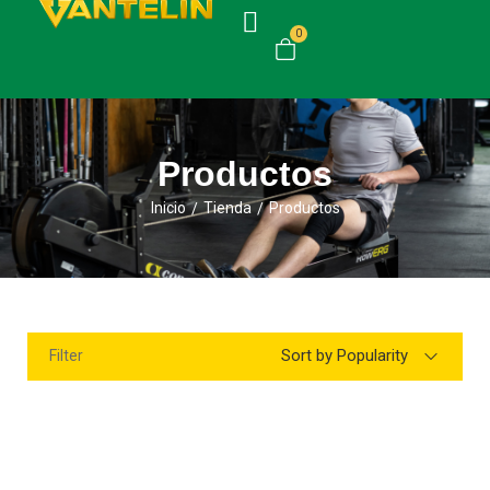
0
Productos
Inicio
Tienda
Productos
/
/
Sort by Popularity
Filter