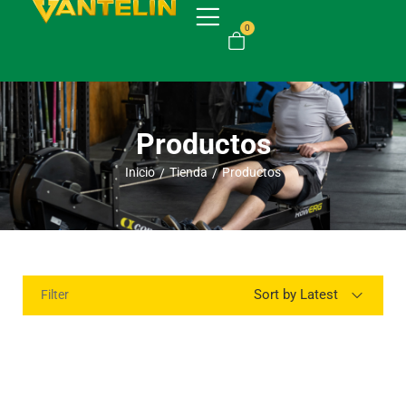
0
Productos
Inicio
Tienda
Productos
/
/
Sort by Latest
Filter