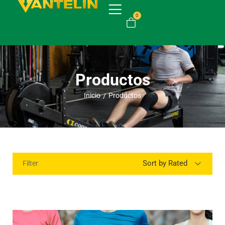
0
Productos
Inicio
Productos
/
Sort by Rated
Filter