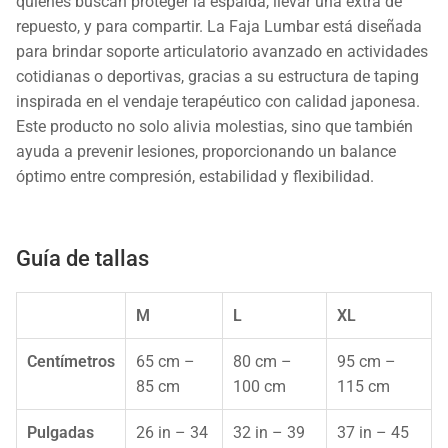
quienes buscan proteger la espalda, llevar una extra de
repuesto, y para compartir. La Faja Lumbar está diseñada
para brindar soporte articulatorio avanzado en actividades
cotidianas o deportivas, gracias a su estructura de taping
inspirada en el vendaje terapéutico con calidad japonesa.
Este producto no solo alivia molestias, sino que también
ayuda a prevenir lesiones, proporcionando un balance
óptimo entre compresión, estabilidad y flexibilidad.
Guía de tallas
M
L
XL
Centímetros
65 cm –
80 cm –
95 cm –
85 cm
100 cm
115 cm
Pulgadas
26 in – 34
32 in – 39
37 in – 45