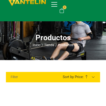
0
Productos
Inicio
Tienda
Productos
/
/
Sort by Price:
Filter