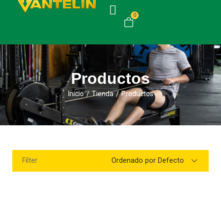
0
Productos
Inicio
Tienda
Productos
/
/
Ordenado por Defecto
Filter