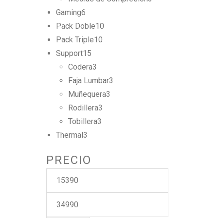
Gaming
6
Pack Doble
10
Pack Triple
10
Support
15
Codera
3
Faja Lumbar
3
Muñequera
3
Rodillera
3
Tobillera
3
Thermal
3
PRECIO