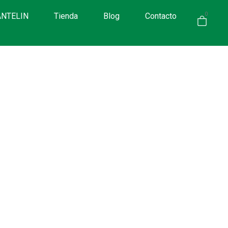
ANTELIN
Tienda
Blog
Contacto
0
Productos
Inicio
/
Tienda
/
Support
/