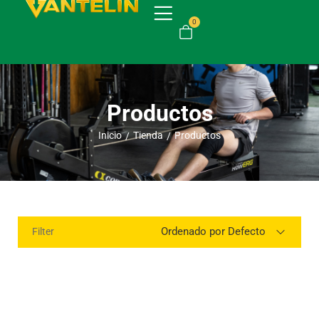
0
Productos
Inicio
Tienda
Productos
/
/
Ordenado por Defecto
Filter