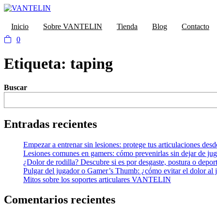
Inicio
Sobre VANTELIN
Tienda
Blog
Contacto
0
Etiqueta:
taping
Buscar
Entradas recientes
Empezar a entrenar sin lesiones: protege tus articulaciones desd
Lesiones comunes en gamers: cómo prevenirlas sin dejar de jug
¿Dolor de rodilla? Descubre si es por desgaste, postura o depor
Pulgar del jugador o Gamer’s Thumb: ¿cómo evitar el dolor al
Mitos sobre los soportes articulares VANTELIN
Comentarios recientes