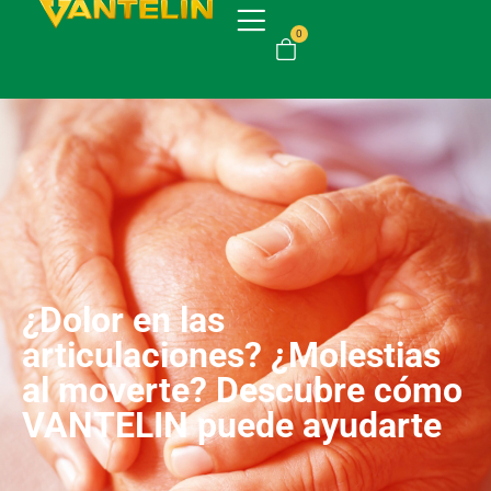
0
¿Dolor en las
articulaciones? ¿Molestias
al moverte? Descubre cómo
VANTELIN puede ayudarte