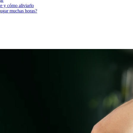
ar
te y cómo aliviarlo
 jugar muchas horas?