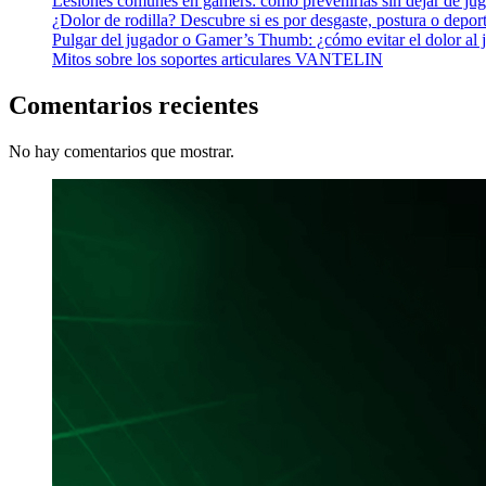
Lesiones comunes en gamers: cómo prevenirlas sin dejar de jug
¿Dolor de rodilla? Descubre si es por desgaste, postura o depor
Pulgar del jugador o Gamer’s Thumb: ¿cómo evitar el dolor al
Mitos sobre los soportes articulares VANTELIN
Comentarios recientes
No hay comentarios que mostrar.