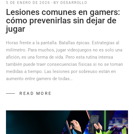
5 DE ENERO DE 2026
BY DESARROLLO
Lesiones comunes en gamers:
cómo prevenirlas sin dejar de
jugar
Horas frente a la pantalla. Batallas épicas. Estrategias al
milímetro. Para muchos, jugar videojuegos no es solo una
afición, es una forma de vida. Pero esta rutina intensa
también puede traer consecuencias físicas si no se toman
medidas a tiempo. Las lesiones por sobreuso están en
aumento entre gamers de todas…
READ MORE