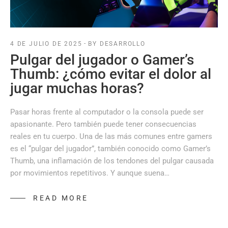
4 DE JULIO DE 2025
BY DESARROLLO
Pulgar del jugador o Gamer’s
Thumb: ¿cómo evitar el dolor al
jugar muchas horas?
Pasar horas frente al computador o la consola puede ser
apasionante. Pero también puede tener consecuencias
reales en tu cuerpo. Una de las más comunes entre gamers
es el “pulgar del jugador”, también conocido como Gamer’s
Thumb, una inflamación de los tendones del pulgar causada
por movimientos repetitivos. Y aunque suena…
READ MORE